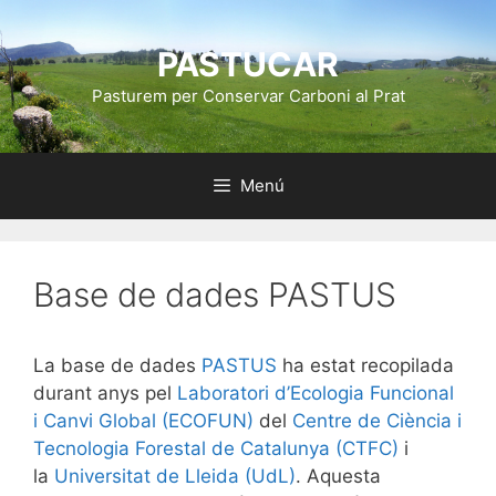
Vés
al
PASTUCAR
contingut
Pasturem per Conservar Carboni al Prat
Menú
Base de dades PASTUS
La base de dades
PASTUS
ha estat recopilada
durant anys pel
Laboratori d’Ecologia Funcional
i Canvi Global (ECOFUN)
del
Centre de Ciència i
Tecnologia Forestal de Catalunya (CTFC)
i
la
Universitat de Lleida (UdL)
. Aquesta