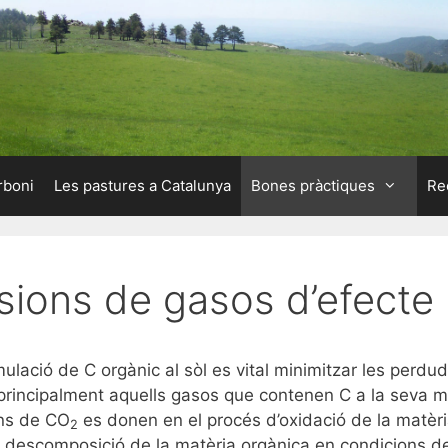
rboni
Les pastures a Catalunya
Bones pràctiques
Re
sions de gasos d’efecte 
lació de C orgànic al sòl es vital minimitzar les perd
 principalment aquells gasos que contenen C a la seva m
ons de CO
es donen en el procés d’oxidació de la matèri
2
 descomposició de la matèria orgànica en condicions 