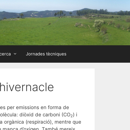
cerca
Jornades tècniques
hivernacle
udes per emissions en forma de
olècula: diòxid de carboni (CO
) i
2
a orgànica (respiració), mentre que
de manca d’oxigen. També mereix