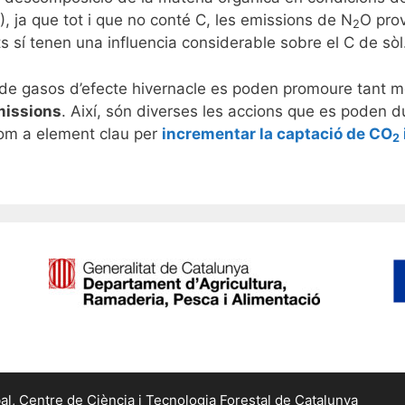
), ja que tot i que no conté C, les emissions de N
O prov
2
sts sí tenen una influencia considerable sobre el C de sòl
s de gasos d’efecte hivernacle es poden promoure tant 
emissions
. Així, són diverses les accions que es poden d
om a element clau per
incrementar la captació de CO
2
al,
Centre de Ciència i Tecnologia Forestal de Catalunya