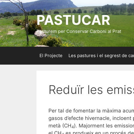
Vés
al
PASTUCAR
contingut
Pasturem per Conservar Carboni al Prat
El Projecte
Les pastures i el segrest de ca
Reduïr les emis
Per tal de fomentar la màxima acumu
gasos d’efecte hivernacle, incloent
metà (CH
). Majorment les emissi
4
el CH
es produeix en un procés de