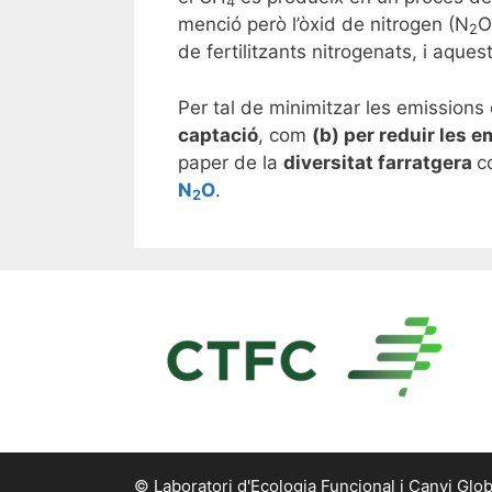
4
menció però l’òxid de nitrogen (N
O
2
de fertilitzants nitrogenats, i aque
Per tal de minimitzar les emission
captació
, com
(b) per reduir les 
paper de la
diversitat farratgera
c
N
O
.
2
© Laboratori d'Ecologia Funcional i Canvi Glob