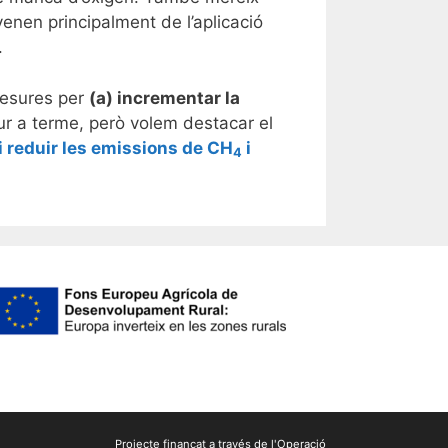
enen principalment de l’aplicació
.
mesures per
(a) incrementar la
ur a terme, però volem destacar el
i reduir les emissions de CH
i
4
Projecte finançat a través de l'Operació